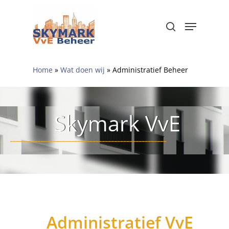
Skip
to
Menu
search
Close
main
Menu
content
Home
»
Wat doen wij
»
Administratief Beheer
Skymark VvE
___________________________________________________
Administratief VvE