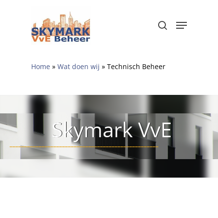
Skip
to
Menu
search
Close
main
Menu
content
Home
»
Wat doen wij
»
Technisch Beheer
Skymark VvE
___________________________________________________