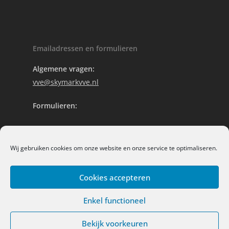
Emailadressen en formulieren
Algemene vragen:
vve@skymarkvve.nl
Formulieren:
Offerte aanvragen
Wij gebruiken cookies om onze website en onze service te optimaliseren.
Contact
Cookies accepteren
Enkel functioneel
© 2026 Skymark VvE beheer.
Bekijk voorkeuren