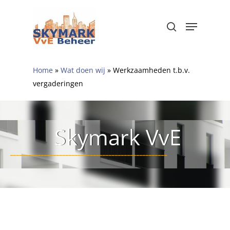
Skip
to
Menu
search
Close
main
Menu
content
Home
»
Wat doen wij
»
Werkzaamheden t.b.v.
vergaderingen
Skymark VvE
___________________________________________________