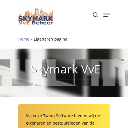
Skip
to
Menu
search
Close
main
Menu
content
Home
»
Eigenaren pagina
Skymark VvE
___________________________________________________
Via onze Twinq Software bieden wij de
eigenaren en bestuursleden van de