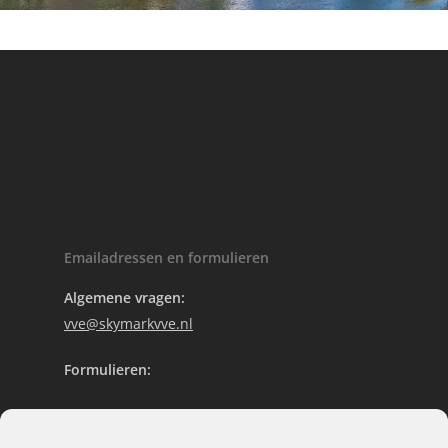
Emailadressen en formulieren
Algemene vragen:
vve@skymarkvve.nl
Formulieren:
Offerte aanvragen