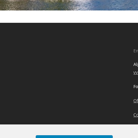
E
A
v
Fo
Of
C