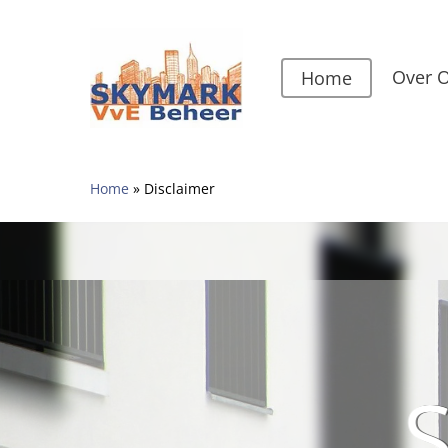
Skip
to
main
Over 
Home
content
Home
»
Disclaimer