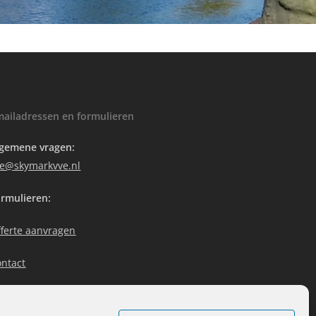
mailadressen en formulieren
lgemene vragen:
ve@skymarkvve.nl
rmulieren:
ferte aanvragen
ontact