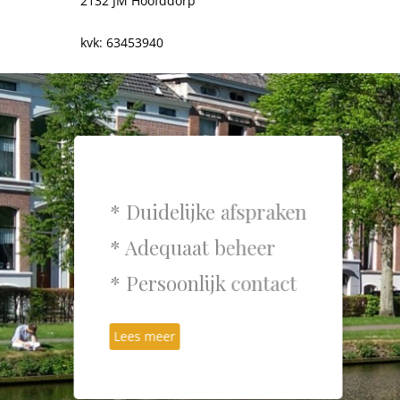
2132 JM Hoofddorp
kvk: 63453940
* Duidelijke afspraken
* Adequaat beheer
* Persoonlijk contact
Lees meer