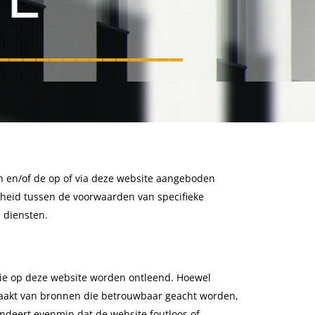
______________
n en/of de op of via deze website aangeboden
igheid tussen de voorwaarden van specifieke
 diensten.
tie op deze website worden ontleend. Hoewel
maakt van bronnen die betrouwbaar geacht worden,
andeert evenmin dat de website foutloos of