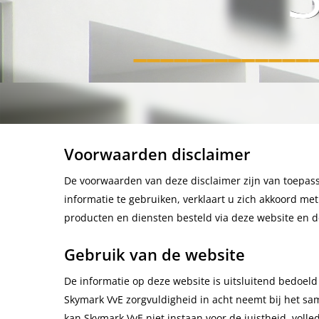
_____________
Hit enter to search or ESC to close
Voorwaarden disclaimer
De voorwaarden van deze disclaimer zijn van toepas
informatie te gebruiken, verklaart u zich akkoord me
producten en diensten besteld via deze website en 
Gebruik van de website
De informatie op deze website is uitsluitend bedoel
Skymark VvE zorgvuldigheid in acht neemt bij het 
kan Skymark VvE niet instaan voor de juistheid, voll