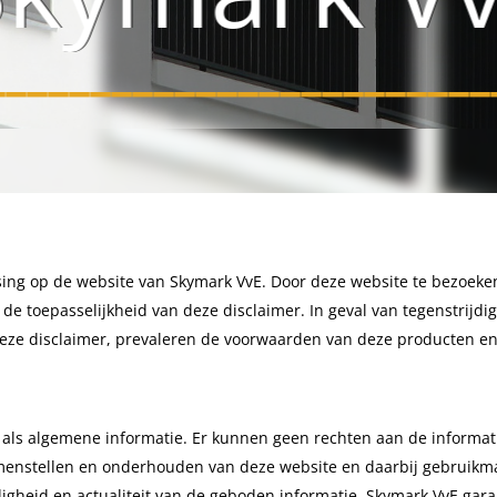
________________________
sing op de website van Skymark VvE. Door deze website te bezoeke
t de toepasselijkheid van deze disclaimer. In geval van tegenstrijd
deze disclaimer, prevaleren de voorwaarden van deze producten en
d als algemene informatie. Er kunnen geen rechten aan de informa
samenstellen en onderhouden van deze website en daarbij gebruik
edigheid en actualiteit van de geboden informatie. Skymark VvE gar